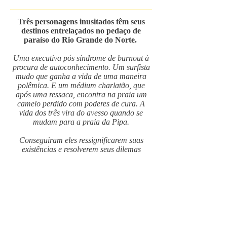
Três personagens inusitados têm seus
destinos entrelaçados no pedaço de
paraíso do Rio Grande do Norte.
Uma executiva pós síndrome de burnout à
procura de autoconhecimento. Um surfista
mudo que ganha a vida de uma maneira
polêmica. E um médium charlatão, que
após uma ressaca, encontra na praia um
camelo perdido com poderes de cura. A
vida dos três vira do avesso quando se
mudam para a praia da Pipa.
Conseguiram eles ressignificarem suas
existências e resolverem seus dilemas
internos? Qual segredo guarda o animal
sagrado?
Com o camelo curandeiro como peça-
chave do enredo, o livro narra três histórias
de evolução que se cruzam entre doses de
humor, sexo, solidão e mistério.