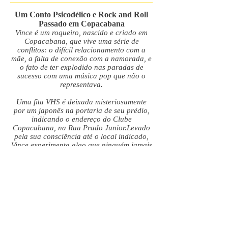
Um Conto Psicodélico e Rock and Roll
Passado em Copacabana
Vince é um roqueiro, nascido e criado em
Copacabana, que vive uma série de
conflitos: o difícil relacionamento com a
mãe, a falta de conexão com a namorada, e
o fato de ter explodido nas paradas de
sucesso com uma música pop que não o
representava.
Uma fita VHS é deixada misteriosamente
por um japonês na portaria de seu prédio,
indicando o endereço do Clube
Copacabana, na Rua Prado Junior.Levado
pela sua consciência até o local indicado,
Vince experimenta algo que ninguém jamais
poderia imaginar. Nem eu, nem você.
Ambientado no bairro que dá nome ao livro
e com uma setlist de tirar o fôlego, esse
conto, passado nos anos 80, na companhia
de Cazuza, Paralamas e Legião, vai te levar
a uma reflexão psicodélica e rock and roll.